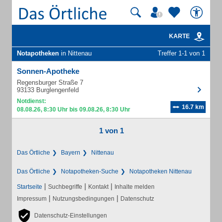
KARTE
Notapotheken
in Nittenau
Treffer 1-1 von 1
Sonnen-Apotheke
Regensburger Straße 7
93133 Burglengenfeld
Notdienst:
16.7 km
08.08.26, 8:30 Uhr bis 09.08.26, 8:30 Uhr
1 von 1
Das Örtliche
Bayern
Nittenau
Das Örtliche
Notapotheken-Suche
Notapotheken Nittenau
|
|
|
Startseite
Suchbegriffe
Kontakt
Inhalte melden
|
|
Impressum
Nutzungsbedingungen
Datenschutz
Datenschutz-Einstellungen