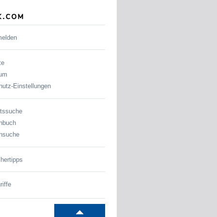
melden
te
sum
utz-Einstellungen
tssuche
nbuch
nsuche
hertipps
iffe