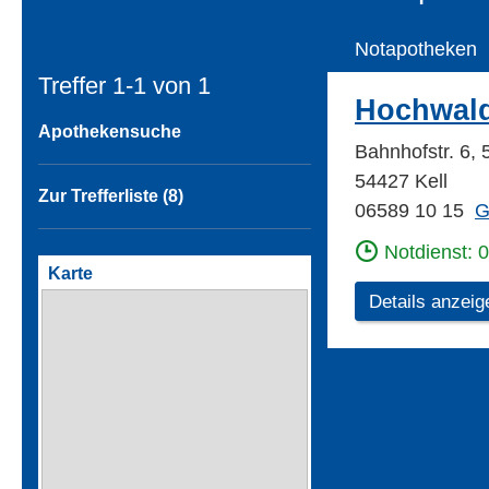
Notapotheken
Treffer 1-1 von
1
Hochwal
Apothekensuche
Bahnhofstr. 6,
54427 Kell
Zur Trefferliste (8)
06589 10 15
G
Notdienst: 
Karte
Details anzeig