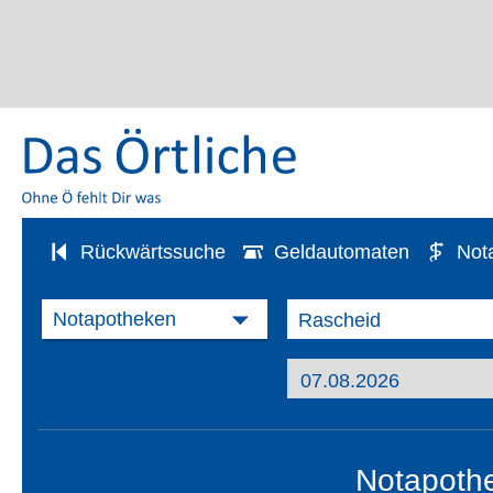
Rückwärtssuche
Geldautomaten
Not
Notapothe