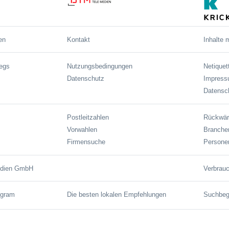
en
Kontakt
Inhalte 
wegs
Nutzungsbedingungen
Netiquet
Datenschutz
Impres
Datensch
Postleitzahlen
Rückwär
Vorwahlen
Branche
Firmensuche
Persone
edien GmbH
Verbrauc
agram
Die besten lokalen Empfehlungen
Suchbegr