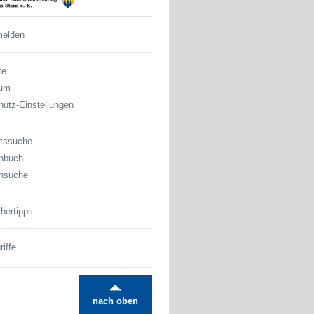
melden
te
sum
utz-Einstellungen
tssuche
nbuch
nsuche
hertipps
iffe
nach oben