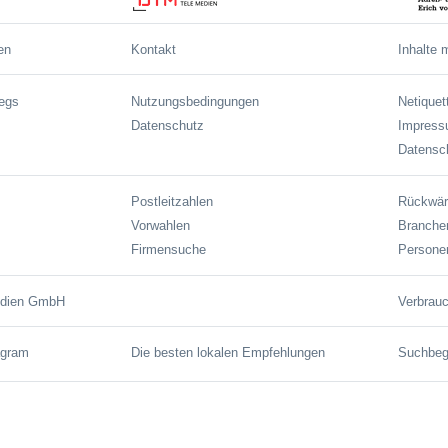
en
Kontakt
Inhalte 
wegs
Nutzungsbedingungen
Netiquet
Datenschutz
Impres
Datensch
Postleitzahlen
Rückwär
Vorwahlen
Branche
Firmensuche
Persone
edien GmbH
Verbrauc
agram
Die besten lokalen Empfehlungen
Suchbegr