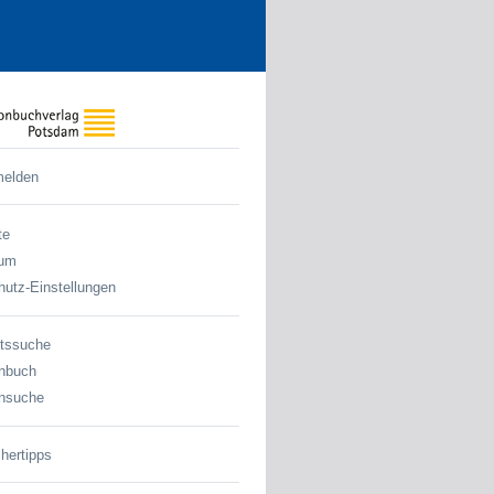
melden
te
sum
utz-Einstellungen
tssuche
nbuch
nsuche
hertipps