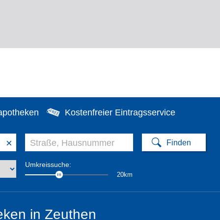
apotheken
Kostenfreier Eintragsservice
×
Umkreissuche:
20km
eken in Zeuthen