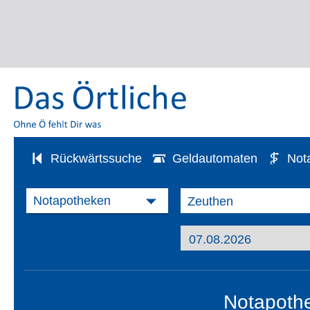
Rückwärtssuche
Geldautomaten
Not
Notapoth