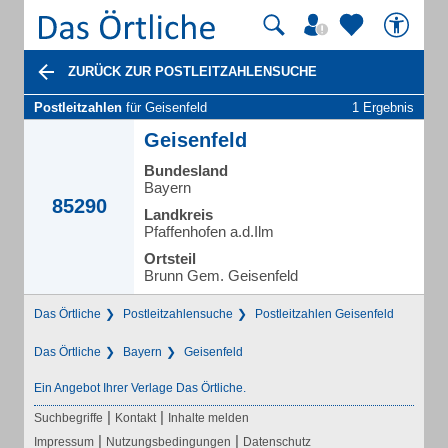
ZURÜCK ZUR POSTLEITZAHLENSUCHE
Postleitzahlen
für Geisenfeld
1 Ergebnis
Geisenfeld
Bundesland
Bayern
85290
Landkreis
Pfaffenhofen a.d.Ilm
Ortsteil
Brunn Gem. Geisenfeld
Das Örtliche
Postleitzahlensuche
Postleitzahlen Geisenfeld
Das Örtliche
Bayern
Geisenfeld
Ein Angebot Ihrer Verlage Das Örtliche.
|
|
Suchbegriffe
Kontakt
Inhalte melden
|
|
Impressum
Nutzungsbedingungen
Datenschutz