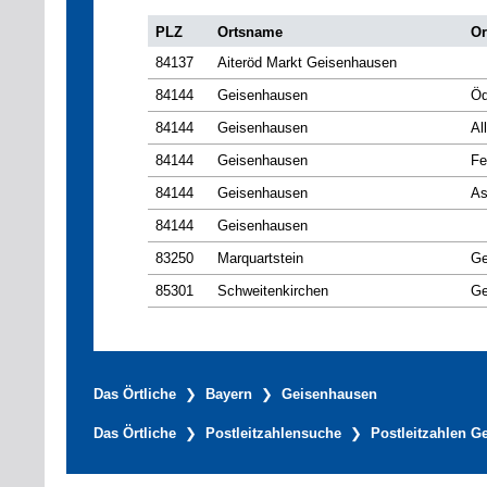
PLZ
Ortsname
Or
84137
Aiteröd Markt Geisenhausen
84144
Geisenhausen
Öd
84144
Geisenhausen
Al
84144
Geisenhausen
Fe
84144
Geisenhausen
As
84144
Geisenhausen
83250
Marquartstein
Ge
85301
Schweitenkirchen
Ge
Das Örtliche
Bayern
Geisenhausen
Das Örtliche
Postleitzahlensuche
Postleitzahlen G