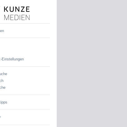
den
-Einstellungen
uche
ch
che
tipps
e