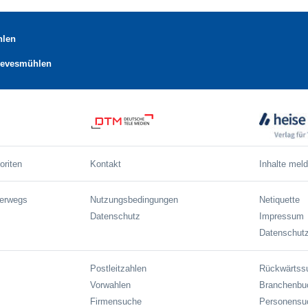
hlen
Grevesmühlen
oriten
Kontakt
Inhalte mel
terwegs
Nutzungsbedingungen
Netiquette
Datenschutz
Impressum
Datenschutz
Postleitzahlen
Rückwärtss
Vorwahlen
Branchenbu
Firmensuche
Personensu