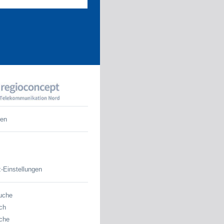
den
-Einstellungen
uche
ch
che