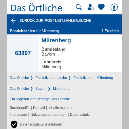
ZURÜCK ZUR POSTLEITZAHLENSUCHE
Postleitzahlen
für Miltenberg
1 Ergebnis
Miltenberg
Bundesland
63897
Bayern
Landkreis
Miltenberg
Das Örtliche
Postleitzahlensuche
Postleitzahlen Miltenberg
Das Örtliche
Bayern
Miltenberg
Ein Angebot Ihrer Verlage Das Örtliche.
|
|
Suchbegriffe
Kontakt
Inhalte melden
|
|
Impressum
Nutzungsbedingungen
Datenschutz
Datenschutz-Einstellungen