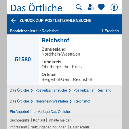
ZURÜCK ZUR POSTLEITZAHLENSUCHE
Postleitzahlen
für Reichshof
1 Ergebnis
Reichshof
Bundesland
Nordrhein-Westfalen
51580
Landkreis
Oberbergischer Kreis
Ortsteil
Bergerhof Gem. Reichshof
Das Örtliche
Postleitzahlensuche
Postleitzahlen Reichshof
Das Örtliche
Nordrhein-Westfalen
Reichshof
Ein Angebot Ihrer Verlage Das Örtliche.
|
|
Suchbegriffe
Kontakt
Inhalte melden
|
|
Impressum
Nutzungsbedingungen
Datenschutz