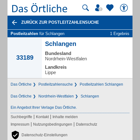
ZURÜCK ZUR POSTLEITZAHLENSUCHE
Postleitzahlen
für Schlangen
1 Ergebnis
Schlangen
Bundesland
33189
Nordrhein-Westfalen
Landkreis
Lippe
Das Örtliche
Postleitzahlensuche
Postleitzahlen Schlangen
Das Örtliche
Nordrhein-Westfalen
Schlangen
Ein Angebot Ihrer Verlage Das Örtliche.
|
|
Suchbegriffe
Kontakt
Inhalte melden
|
|
Impressum
Nutzungsbedingungen
Datenschutz
Datenschutz-Einstellungen