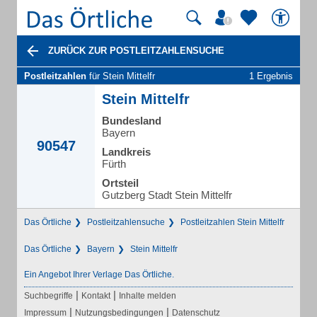
ZURÜCK ZUR POSTLEITZAHLENSUCHE
Postleitzahlen
für Stein Mittelfr
1 Ergebnis
Stein Mittelfr
Bundesland
Bayern
90547
Landkreis
Fürth
Ortsteil
Gutzberg Stadt Stein Mittelfr
Das Örtliche
Postleitzahlensuche
Postleitzahlen Stein Mittelfr
Das Örtliche
Bayern
Stein Mittelfr
Ein Angebot Ihrer Verlage Das Örtliche.
|
|
Suchbegriffe
Kontakt
Inhalte melden
|
|
Impressum
Nutzungsbedingungen
Datenschutz