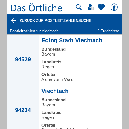
ZURÜCK ZUR POSTLEITZAHLENSUCHE
Postleitzahlen
für Viechtach
2 Ergebnisse
Eging Stadt Viechtach
Bundesland
Bayern
94529
Landkreis
Regen
Ortsteil
Aicha vorm Wald
Viechtach
Bundesland
Bayern
94234
Landkreis
Regen
Ortsteil