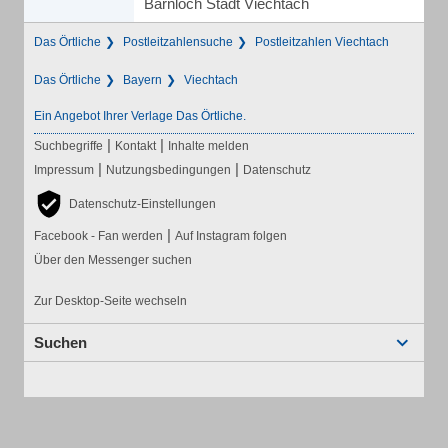
Bärnloch Stadt Viechtach
Das Örtliche
Postleitzahlensuche
Postleitzahlen Viechtach
Das Örtliche
Bayern
Viechtach
Ein Angebot Ihrer Verlage Das Örtliche.
|
|
Suchbegriffe
Kontakt
Inhalte melden
|
|
Impressum
Nutzungsbedingungen
Datenschutz
Datenschutz-Einstellungen
|
Facebook - Fan werden
Auf Instagram folgen
Über den Messenger suchen
Zur Desktop-Seite wechseln
Suchen