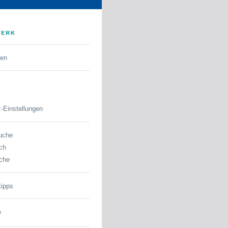
den
-Einstellungen
uche
ch
che
tipps
e