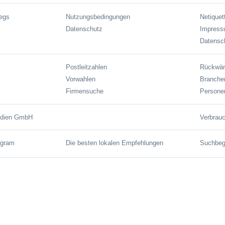
wegs
Nutzungsbedingungen
Netiquet
Datenschutz
Impres
Datensch
Postleitzahlen
Rückwär
Vorwahlen
Branche
Firmensuche
Persone
edien GmbH
Verbrauc
agram
Die besten lokalen Empfehlungen
Suchbegr