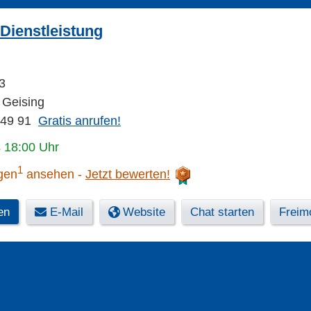
Dienstleistung
3
 Geising
 49 91
Gratis anrufen!
s 18:00 Uhr
1
gen
ansehen
Jetzt bewerten!
en
E-Mail
Website
Chat starten
Freimo