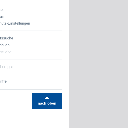
te
sum
utz-Einstellungen
tssuche
nbuch
nsuche
hertipps
iffe
nach oben