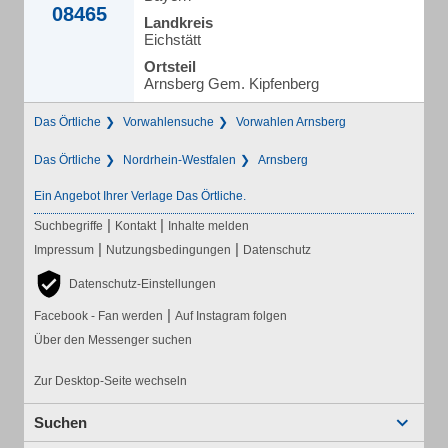
08465
Landkreis
Eichstätt
Ortsteil
Arnsberg Gem. Kipfenberg
Das Örtliche
Vorwahlensuche
Vorwahlen Arnsberg
Das Örtliche
Nordrhein-Westfalen
Arnsberg
Ein Angebot Ihrer Verlage Das Örtliche.
|
|
Suchbegriffe
Kontakt
Inhalte melden
|
|
Impressum
Nutzungsbedingungen
Datenschutz
Datenschutz-Einstellungen
|
Facebook - Fan werden
Auf Instagram folgen
Über den Messenger suchen
Zur Desktop-Seite wechseln
Suchen