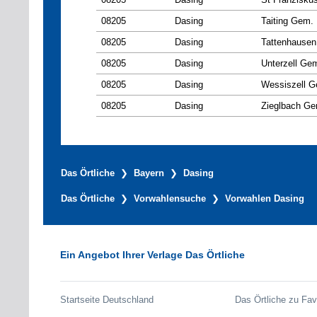
08205
Dasing
Taiting Gem.
08205
Dasing
Tattenhausen
08205
Dasing
Unterzell Ge
08205
Dasing
Wessiszell G
08205
Dasing
Zieglbach Ge
Das Örtliche
Bayern
Dasing
Das Örtliche
Vorwahlensuche
Vorwahlen Dasing
Ein Angebot Ihrer Verlage Das Örtliche
Startseite Deutschland
Das Örtliche zu Fav