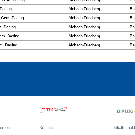
 Dasing
Aichach-Friedberg
Ba
 Gem. Dasing
Aichach-Friedberg
Ba
m. Dasing
Aichach-Friedberg
Ba
em. Dasing
Aichach-Friedberg
Ba
m. Dasing
Aichach-Friedberg
Ba
oriten
Kontakt
Inhalte mel