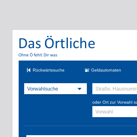
Rückwärtssuche
Geldautomaten
oder Ort zur Vorwahl 