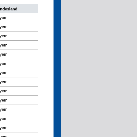
ndesland
yern
yern
yern
yern
yern
yern
yern
yern
yern
yern
yern
yern
yern
yern