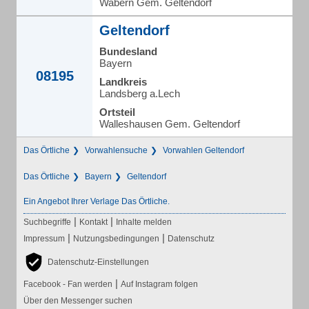
Wabern Gem. Geltendorf
Geltendorf
Bundesland
Bayern
08195
Landkreis
Landsberg a.Lech
Ortsteil
Walleshausen Gem. Geltendorf
Das Örtliche
Vorwahlensuche
Vorwahlen Geltendorf
Das Örtliche
Bayern
Geltendorf
Ein Angebot Ihrer Verlage Das Örtliche.
|
|
Suchbegriffe
Kontakt
Inhalte melden
|
|
Impressum
Nutzungsbedingungen
Datenschutz
Datenschutz-Einstellungen
|
Facebook - Fan werden
Auf Instagram folgen
Über den Messenger suchen