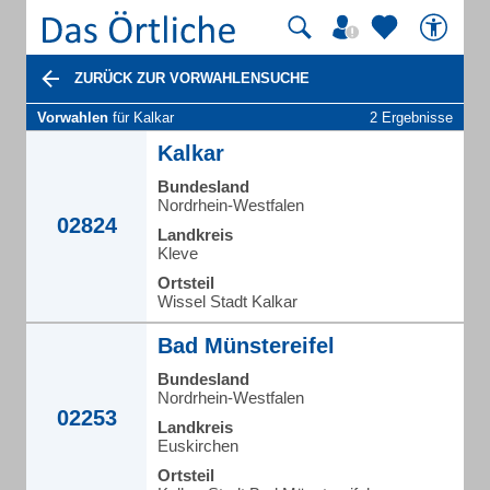
ZURÜCK ZUR VORWAHLENSUCHE
Vorwahlen
für Kalkar
2 Ergebnisse
Kalkar
Bundesland
Nordrhein-Westfalen
02824
Landkreis
Kleve
Ortsteil
Wissel Stadt Kalkar
Bad Münstereifel
Bundesland
Nordrhein-Westfalen
02253
Landkreis
Euskirchen
Ortsteil