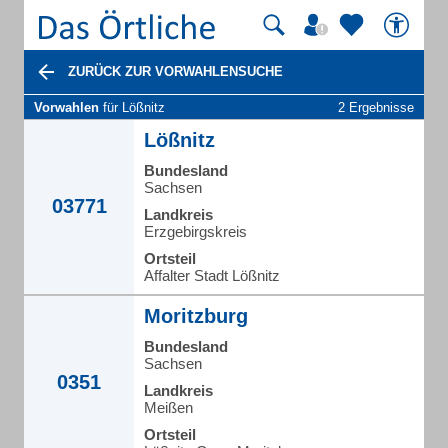
ZURÜCK ZUR VORWAHLENSUCHE
Vorwahlen
für Lößnitz
2 Ergebnisse
Lößnitz
Bundesland
Sachsen
03771
Landkreis
Erzgebirgskreis
Ortsteil
Affalter Stadt Lößnitz
Moritzburg
Bundesland
Sachsen
0351
Landkreis
Meißen
Ortsteil