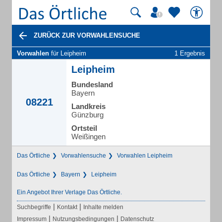
ZURÜCK ZUR VORWAHLENSUCHE
Vorwahlen
für Leipheim
1 Ergebnis
Leipheim
Bundesland
Bayern
08221
Landkreis
Günzburg
Ortsteil
Weißingen
Das Örtliche
Vorwahlensuche
Vorwahlen Leipheim
Das Örtliche
Bayern
Leipheim
Ein Angebot Ihrer Verlage Das Örtliche.
|
|
Suchbegriffe
Kontakt
Inhalte melden
|
|
Impressum
Nutzungsbedingungen
Datenschutz