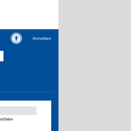
Anmelden
d
estfalen