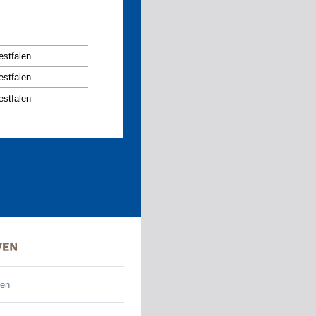
estfalen
estfalen
estfalen
den