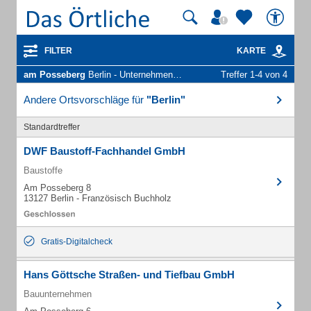
FILTER
KARTE
am Posseberg
Berlin - Unternehmen und Personen
Treffer 1-4 von 4
Andere Ortsvorschläge für
"Berlin"
Standardtreffer
DWF Baustoff-Fachhandel GmbH
Baustoffe
Am Posseberg 8
13127 Berlin - Französisch Buchholz
Gratis-Digitalcheck
Hans Göttsche Straßen- und Tiefbau GmbH
Bauunternehmen