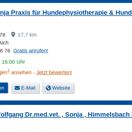
nja Praxis für Hundephysiotherapie & Hund
 78
17,7 km
Aich
26 76
Gratis anrufen!
s 16:00 Uhr
1
gen
ansehen
Jetzt bewerten!
en
E-Mail
Website
olfgang Dr.med.vet. , Sonja , Himmelsbach P