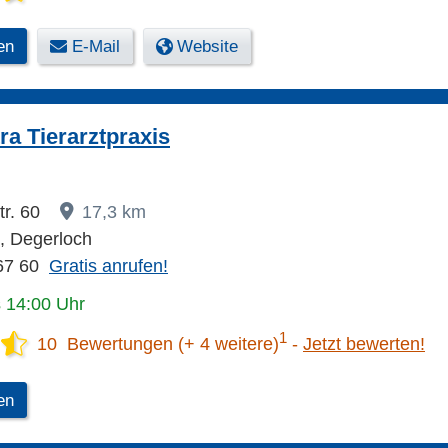
en
E-Mail
Website
ra Tierarztpraxis
tr. 60
17,3 km
t, Degerloch
67 60
Gratis anrufen!
s 14:00 Uhr
1
10 Bewertungen (+ 4 weitere)
Jetzt bewerten!
en