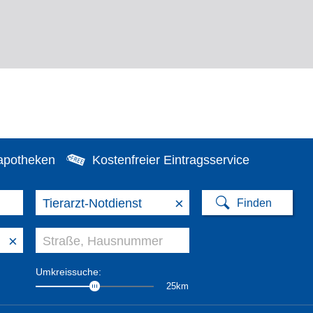
apotheken
Kostenfreier Eintragsservice
×
×
Umkreissuche:
25km