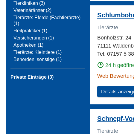
Tierkliniken (3)
Veterinärämter (2)
Schlumbohm 
Tierärzte: Pferde (Fachtierärzte)
(1)
Tierärzte
Heilpraktiker (1)
Bonholzstr. 24
Versicherungen (1)
Apotheken (1)
71111 Waldenb
Tierärzte: Kleintiere (1)
Tel. 07157 5 38
Behörden, sonstige (1)
24 h geöffn
Web Bewertun
Private Einträge (3)
Details anzeig
Schnepf-Voc
Tierärzte