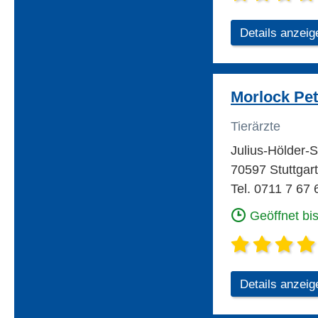
Details anzeig
Morlock Pet
Tierärzte
Julius-Hölder-S
70597 Stuttgar
Tel. 0711 7 67 
Geöffnet bi
Details anzeig