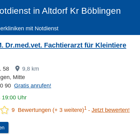
otdienst in Altdorf Kr Böblingen
ierkliniken mit Notdienst
 Dr.med.vet. Fachtierarzt für Kleintiere
r. 58
9,8 km
gen, Mitte
70 90
Gratis anrufen!
s 19:00 Uhr
1
9 Bewertungen (+ 3 weitere)
Jetzt bewerten!
en