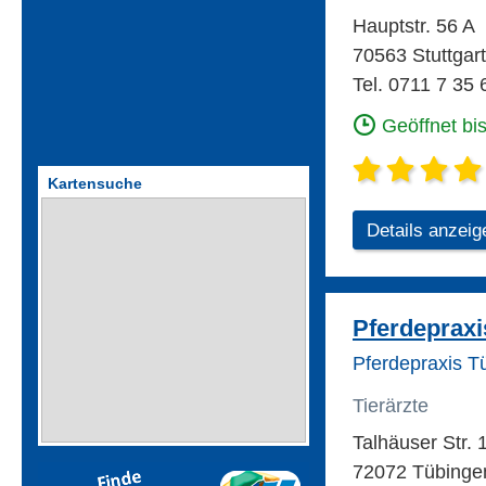
Hauptstr. 56 A
70563 Stuttgart
Tel. 0711 7 35 
Geöffnet bi
Kartensuche
Details anzeig
Pferdepraxis
Pferdepraxis Tü
Tierärzte
Talhäuser Str.
72072 Tübingen