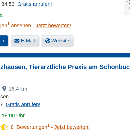
6 84 53
Gratis anrufen!
et
1
gen
ansehen
Jetzt bewerten!
en
E-Mail
Website
iezhausen, Tierärztliche Praxis am Schönbu
16,4 km
usen
27
Gratis anrufen!
s 18:00 Uhr
1
8 Bewertungen
Jetzt bewerten!