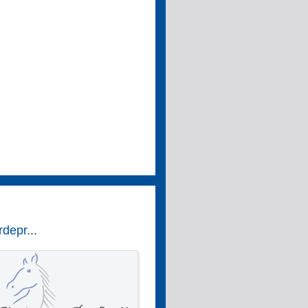
depr...