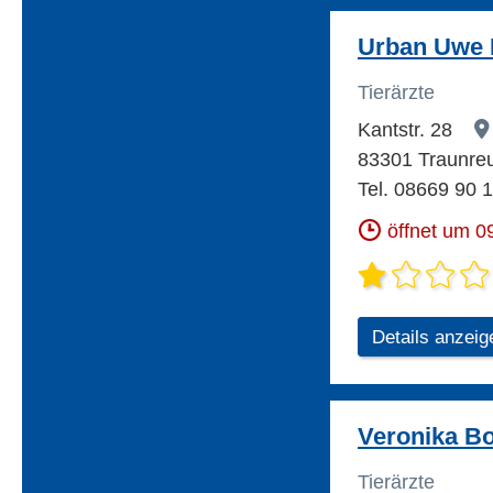
Urban Uwe D
Tierärzte
Kantstr. 28
83301 Traunre
Tel. 08669 90 
öffnet um 0
Details anzeig
Veronika Bo
Tierärzte