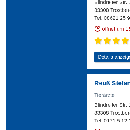
Blindreiter Str.
83308 Trostber
Tel. 08621 25 
öffnet um 1
Details anzeig
Reuß Stefan
Tierärzte
Blindreiter Str.
83308 Trostber
Tel. 0171 5 12 