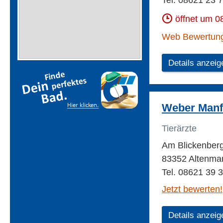
Tel. 08621 23 
öffnet um 0
Web Bewertun
Details anzeig
Weber Manfr
Tierärzte
Am Blickenber
83352 Altenmar
Tel. 08621 39 
Jetzt bewerten!
Details anzeig