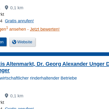
A
0,1 km
kt
74
Gratis anrufen!
1
gen
ansehen
Jetzt bewerten!
en
Website
xis Altenmarkt, Dr. Georg Alexander Unger 
nger
irtschaftlicher rinderhaltender Betriebe
a
0,1 km
kt