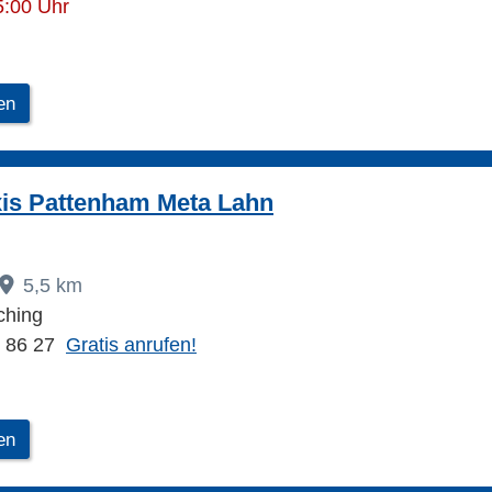
5:00 Uhr
en
xis Pattenham Meta Lahn
5,5 km
ching
9 86 27
Gratis anrufen!
en