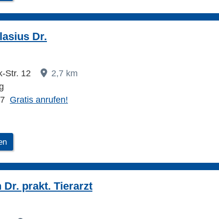
lasius Dr.
k-Str. 12
2,7 km
g
67
Gratis anrufen!
en
Dr. prakt. Tierarzt