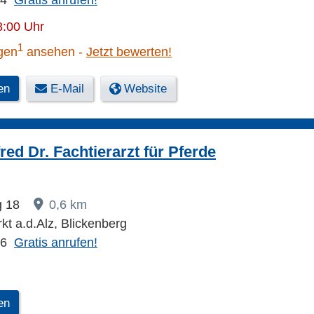
74
Gratis anrufen!
8:00 Uhr
1
gen
ansehen
Jetzt bewerten!
en
E-Mail
Website
ed Dr. Fachtierarzt für Pferde
g 18
0,6 km
kt a.d.Alz, Blickenberg
36
Gratis anrufen!
en