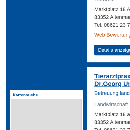
Marktplatz 18 
83352 Altenmar
Tel. 08621 23 
Web Bewertun
Details anzeig
Tierarztpra
Dr.Georg U
Betreuung landw
Kartensuche
Landwirtschaft
Marktplatz 18 
83352 Altenmar