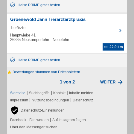
Heise PRIME gratis testen
Groenewold Jann Tierarztarztpraxis
Tierärzte
Hauptwieke 41
26835 Neukamperfehn - Neuefehn
22.0 km
Heise PRIME gratis testen
Bewertungen stammen von Drittanbietern
1 von 2
WEITER
|
|
|
Startseite
Suchbegriffe
Kontakt
Inhalte melden
|
|
Impressum
Nutzungsbedingungen
Datenschutz
Datenschutz-Einstellungen
|
Facebook - Fan werden
Auf Instagram folgen
Über den Messenger suchen