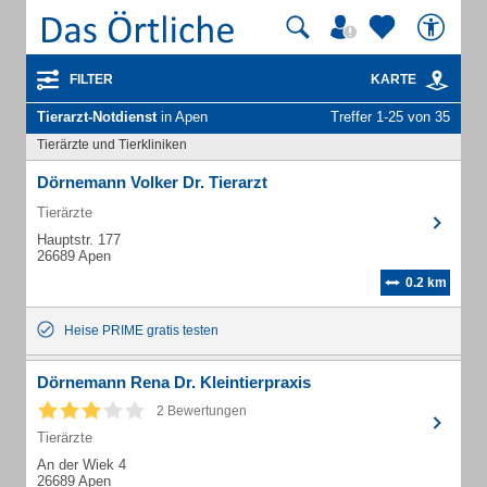
FILTER
KARTE
Tierarzt-Notdienst
in Apen
Treffer 1-25 von 35
Tierärzte und Tierkliniken
Dörnemann Volker Dr. Tierarzt
Tierärzte
Hauptstr. 177
26689 Apen
0.2 km
Heise PRIME gratis testen
Dörnemann Rena Dr. Kleintierpraxis
2 Bewertungen
Tierärzte
An der Wiek 4
26689 Apen