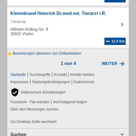
Kleinebrand Heinrich Dr.med.vet. Tierarzt i.R.
Tierärzte
Wilhelm-Kölling-Str. 8
32602 Vlotho
11.5 km
Bewertungen stammen von Drittanbietern
1 von 4
WEITER
|
|
|
Startseite
Suchbegriffe
Kontakt
Inhalte melden
|
|
Impressum
Nutzungsbedingungen
Datenschutz
Datenschutz-Einstellungen
|
Facebook - Fan werden
Auf Instagram folgen
Über den Messenger suchen
Zur Desktop-Seite wechseln
Suchen