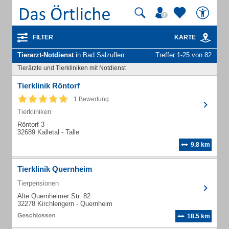
FILTER
KARTE
Tierarzt-Notdienst
in Bad Salzuflen
Treffer 1-25 von 82
Tierärzte und Tierkliniken mit Notdienst
Tierklinik Röntorf
1 Bewertung
Tierkliniken
Röntorf 3
32689 Kalletal - Talle
9.8 km
Tierklinik Quernheim
Tierpensionen
Alte Quernheimer Str. 82
32278 Kirchlengern - Quernheim
18.5 km