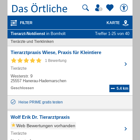
FILTER
KARTE
Tierarzt-Notdienst
in Bornholt
Treffer 1-25 von 40
Tierärzte und Tierkliniken
Tierarztpraxis Wiese, Praxis für Kleintiere
1 Bewertung
Tierärzte
Westerstr. 9
25557 Hanerau-Hademarschen
5.4 km
Heise PRIME gratis testen
Wolf Erik Dr. Tierarztpraxis
Web Bewertungen vorhanden
Tierärzte