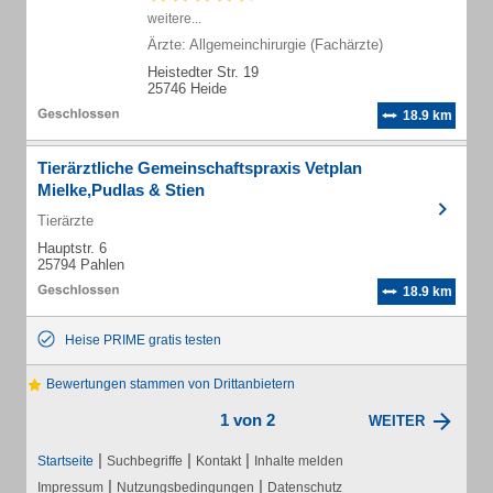
weitere...
Ärzte: Allgemeinchirurgie (Fachärzte)
Heistedter Str. 19
25746 Heide
18.9 km
Tierärztliche Gemeinschaftspraxis Vetplan
Mielke,Pudlas & Stien
Tierärzte
Hauptstr. 6
25794 Pahlen
18.9 km
Heise PRIME gratis testen
Bewertungen stammen von Drittanbietern
1 von 2
WEITER
|
|
|
Startseite
Suchbegriffe
Kontakt
Inhalte melden
|
|
Impressum
Nutzungsbedingungen
Datenschutz