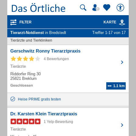
FILTER
KARTE
Tierarzt-Notdienst
in Bredstedt
Treffer 1-17 von 17
Tierärzte und Tierkliniken
Gerschwitz Ronny Tierarztpraxis
4 Bewertungen
Tierärzte
Riddorfer Ring 30
25821 Breklum
1.1 km
Heise PRIME gratis testen
Dr. Karsten Klein Tierarztpraxis
1 Yelp-Bewertung
Tierärzte