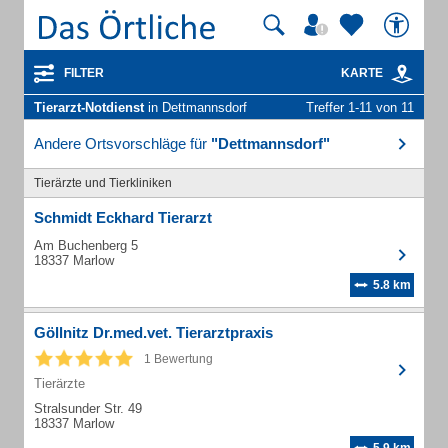
FILTER
KARTE
Tierarzt-Notdienst
in Dettmannsdorf
Treffer 1-11 von 11
Andere Ortsvorschläge für
"Dettmannsdorf"
Tierärzte und Tierkliniken
Schmidt Eckhard Tierarzt
Am Buchenberg 5
18337 Marlow
5.8 km
Göllnitz Dr.med.vet. Tierarztpraxis
1 Bewertung
Tierärzte
Stralsunder Str. 49
18337 Marlow