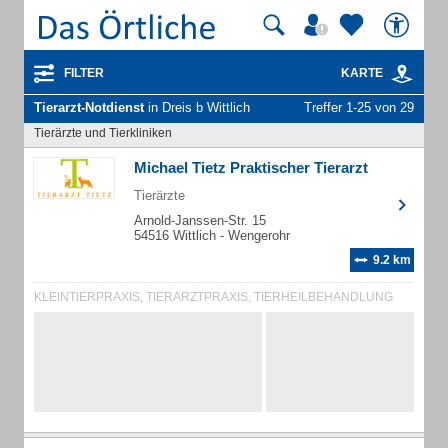
FILTER
KARTE
Tierarzt-Notdienst
in Dreis b Wittlich
Treffer 1-25 von 29
Tierärzte und Tierkliniken
Michael Tietz Praktischer Tierarzt
Tierärzte
Arnold-Janssen-Str. 15
54516 Wittlich - Wengerohr
9.2 km
KLEINTIERPRAXIS, TIERARZTPRAXIS, TIERHEILBEHANDLUNG