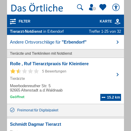
FILTER
KARTE
Tierarzt-Notdienst
in Erbendorf
Treffer 1-25 von 32
Andere Ortsvorschläge für
"Erbendorf"
Tierärzte und Tierkliniken mit Notdienst
Rolle , Ruf Tierarztpraxis für Kleintiere
5 Bewertungen
Tierärzte
Meerbodenreuther Str. 5
92665 Altenstadt a.d.Waldnaab
15.2 km
Freimonat für Digitalpaket
Schmidt Dagmar Tierarzt