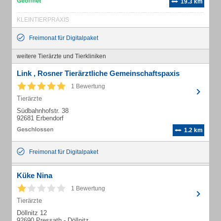
19.3 km
KLEINTIERPRAXIS
Freimonat für Digitalpaket
weitere Tierärzte und Tierkliniken
Link , Rosner Tierärztliche Gemeinschaftspaxis
1 Bewertung
Tierärzte
Südbahnhofstr. 38
92681 Erbendorf
1.2 km
Freimonat für Digitalpaket
Küke Nina
1 Bewertung
Tierärzte
Döllnitz 12
92690 Pressath - Döllnitz