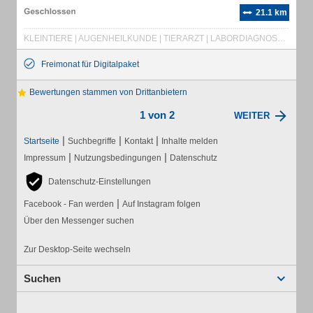
21.1 km
KLEINTIERE | AUGENHEILKUNDE | TIERARZT | LABORDIAGNOSTIK | ULTRASCHALL | KARDIOLOGIE | OPERATIONEN
Freimonat für Digitalpaket
Bewertungen stammen von Drittanbietern
1 von 2
WEITER
|
|
|
Startseite
Suchbegriffe
Kontakt
Inhalte melden
|
|
Impressum
Nutzungsbedingungen
Datenschutz
Datenschutz-Einstellungen
|
Facebook - Fan werden
Auf Instagram folgen
Über den Messenger suchen
Zur Desktop-Seite wechseln
Suchen