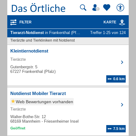
FILTER
KARTE
Tierarzt-Notdienst
in Frankenthal (Pfalz)
Treffer 1-25 von 124
Tierärzte und Tierkliniken mit Notdienst
Kleintiernotdienst
Tierärzte
Gutenbergstr. 5
67227 Frankenthal (Pfalz)
0.6 km
Notdienst Mobiler Tierarzt
Web Bewertungen vorhanden
Tierärzte
Walter-Bothe-Str. 12
68169 Mannheim - Friesenheimer Insel
7.5 km