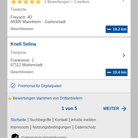
2 Bewertungen + 2 weitere...
Tierärzte
Freyastr. 40
68305 Mannheim - Gartenstadt
10.2 km
Knell Selina
Tierärzte
Frankenstr. 1
67112 Mutterstadt
10.4 km
Freimonat für Digitalpaket
Bewertungen stammen von Drittanbietern
1 von 5
WEITER
|
|
|
Startseite
Suchbegriffe
Kontakt
Inhalte melden
|
|
Impressum
Nutzungsbedingungen
Datenschutz
Datenschutz-Einstellungen