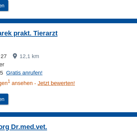
en
rek prakt. Tierarzt
. 27
12,1 km
er
85
Gratis anrufen!
1
gen
ansehen
Jetzt bewerten!
en
rg Dr.med.vet.