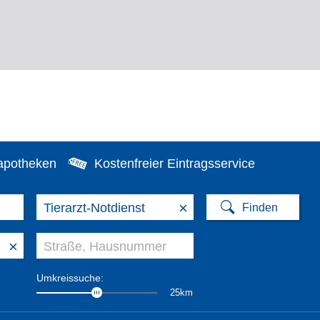
apotheken
Kostenfreier Eintragsservice
×
×
Umkreissuche:
25km