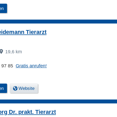
en
idemann Tierarzt
19,6 km
9 97 85
Gratis anrufen!
en
Website
g Dr. prakt. Tierarzt