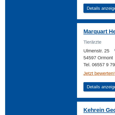
Details anzeig
Marquart He
Tierärzte
Ulmenstr. 25
54597 Ormont
Tel. 06557 9 7
Jetzt bewerten!
Details anzeig
Kehrein Geor