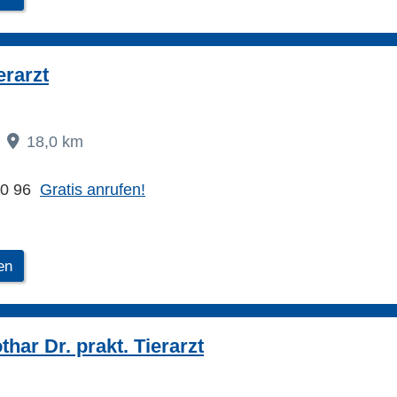
erarzt
18,0 km
10 96
Gratis anrufen!
en
har Dr. prakt. Tierarzt