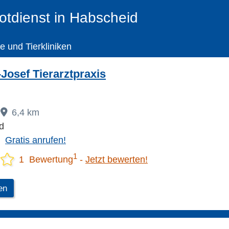
Notdienst in Habscheid
te und Tierkliniken
Josef Tierarztpraxis
6,4 km
d
Gratis anrufen!
1
1 Bewertung
Jetzt bewerten!
en