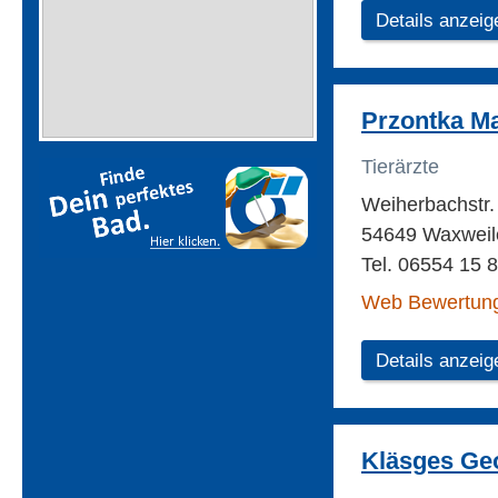
Details anzeig
Przontka Ma
Tierärzte
Weiherbachstr
54649 Waxweil
Tel. 06554 15 
Web Bewertun
Details anzeig
Kläsges Geo