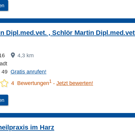
en
n Dipl.med.vet. , Schlör Martin Dipl.med.vet
 16
4,3 km
adt
1 49
Gratis anrufen!
1
4 Bewertungen
Jetzt bewerten!
en
heilpraxis im Harz