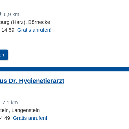
6,9 km
urg (Harz), Börnecke
2 14 59
Gratis anrufen!
en
us Dr. Hygienetierarzt
7,1 km
ein, Langenstein
24 49
Gratis anrufen!