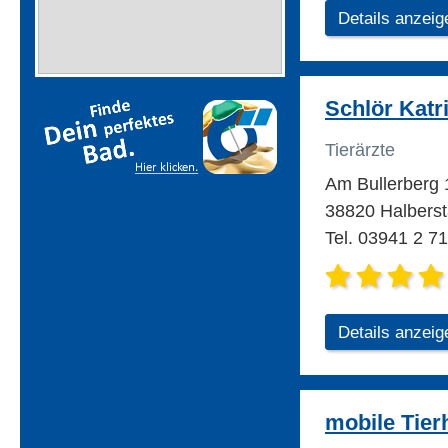
Details anzeig
Schlör Katri
Tierärzte
Am Bullerberg
38820 Halberst
Tel. 03941 2 7
Details anzeig
mobile Tier