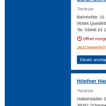
Tierärzte
Bahnhofstr. 15
06484 Quedlin
Tel. 03946 53 
öffnet morg
Jetzt bewerten!
Details anzeig
Höpfner Han
Tierärzte
Halberstädter S
39397 Schwan