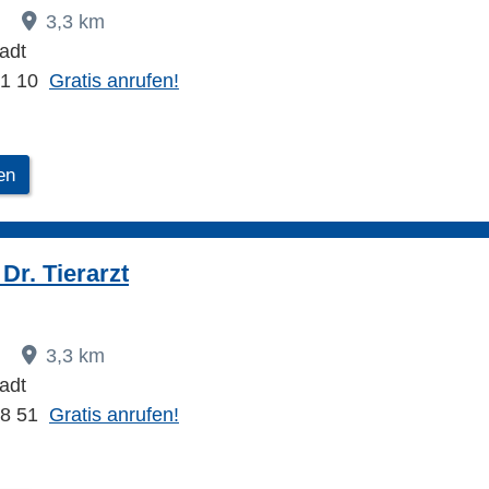
7
3,3 km
adt
71 10
Gratis anrufen!
en
Dr. Tierarzt
7
3,3 km
adt
18 51
Gratis anrufen!