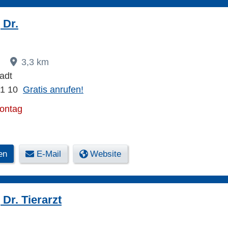
 Dr.
7
3,3 km
adt
71 10
Gratis anrufen!
Montag
en
E-Mail
Website
Dr. Tierarzt