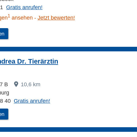
71
Gratis anrufen!
1
gen
ansehen
Jetzt bewerten!
en
drea Dr. Tierärztin
27 B
10,6 km
burg
18 40
Gratis anrufen!
en