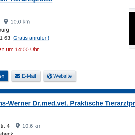
10,0 km
burg
11 63
Gratis anrufen!
en um 14:00 Uhr
en
E-Mail
Website
s-Werner Dr.med.vet. Praktische Tierarztpr
tr. 4
10,6 km
ebeck