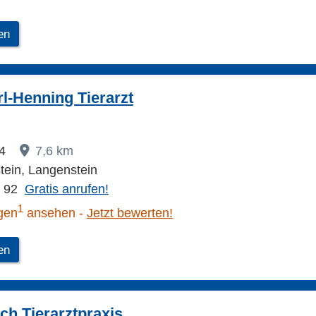
en
l-Henning Tierarzt
14
7,6 km
ein, Langenstein
6 92
Gratis anrufen!
1
gen
ansehen
Jetzt bewerten!
en
ch Tierarztpraxis