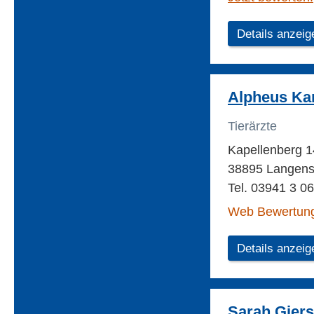
Details anzeig
Alpheus Kar
Tierärzte
Kapellenberg 
38895 Langenst
Tel. 03941 3 0
Web Bewertun
Details anzeig
Sarah Giers