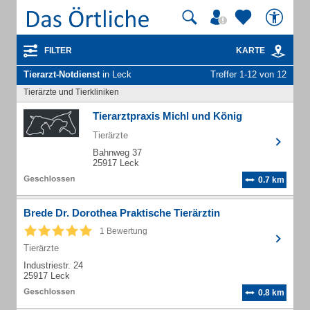
FILTER
KARTE
Tierarzt-Notdienst
in Leck
Treffer 1-12 von 12
Tierärzte und Tierkliniken
Tierarztpraxis Michl und König
Tierärzte
Bahnweg 37
25917 Leck
0.7 km
Brede Dr. Dorothea Praktische Tierärztin
1 Bewertung
Tierärzte
Industriestr. 24
25917 Leck
0.8 km