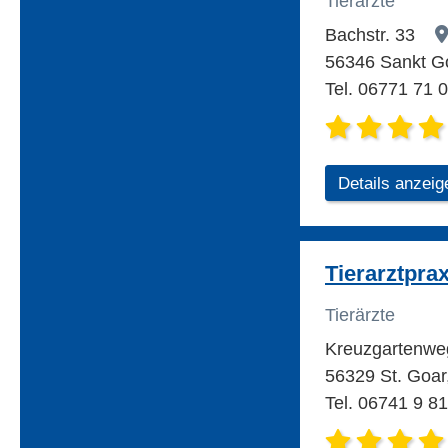
Tierärzte
Bachstr. 33
56346 Sankt G
Tel. 06771 71 
Details anzeig
Tierarztpra
Tierärzte
Kreuzgartenw
56329 St. Goar
Tel. 06741 9 8