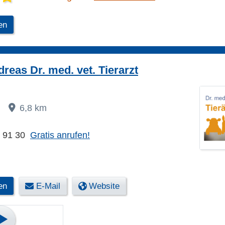
en
reas Dr. med. vet. Tierarzt
e
6,8 km
8 91 30
Gratis anrufen!
en
E-Mail
Website