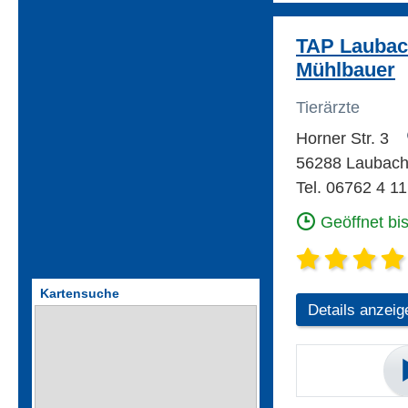
TAP Laubach
Mühlbauer
Tierärzte
Horner Str. 3
56288 Laubac
Tel. 06762 4 11
Geöffnet bi
Kartensuche
Details anzeig