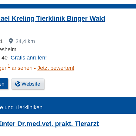
ael Kreling Tierklinik Binger Wald
 1
24,4 km
esheim
2 40
Gratis anrufen!
1
gen
ansehen
Jetzt bewerten!
en
Website
te und Tierkliniken
nter Dr.med.vet. prakt. Tierarzt