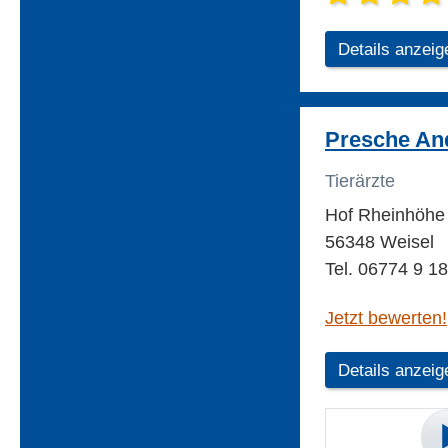
Details anzeig
Presche And
Tierärzte
Hof Rheinhöh
56348 Weisel
Tel. 06774 9 1
Jetzt bewerten!
Details anzeig