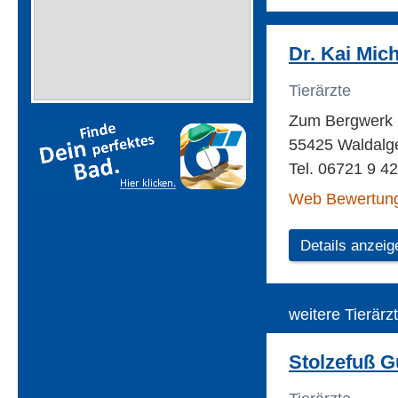
Dr. Kai Mich
Tierärzte
Zum Bergwerk
55425 Waldalg
Tel. 06721 9 4
Web Bewertun
Details anzeig
weitere Tierärz
Stolzefuß Gü