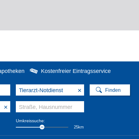
apotheken
Kostenfreier Eintragsservice
×
×
Umkreissuche:
25km