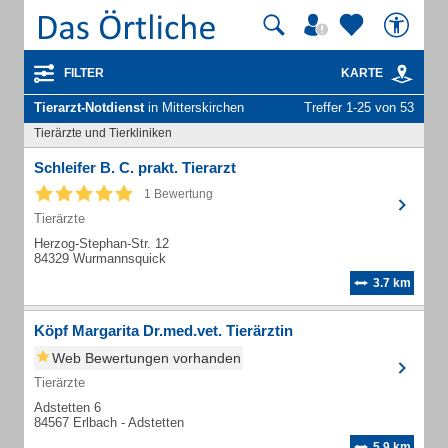
FILTER
KARTE
Tierarzt-Notdienst
in Mitterskirchen
Treffer 1-25 von 53
Tierärzte und Tierkliniken
Schleifer B. C. prakt. Tierarzt
1 Bewertung
Tierärzte
Herzog-Stephan-Str. 12
84329 Wurmannsquick
3.7 km
Köpf Margarita Dr.med.vet. Tierärztin
Web Bewertungen vorhanden
Tierärzte
Adstetten 6
84567 Erlbach - Adstetten
5.9 km