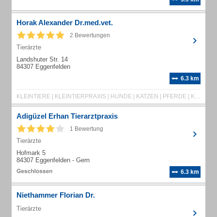
Horak Alexander Dr.med.vet.
2 Bewertungen
Tierärzte
Landshuter Str. 14
84307 Eggenfelden
6.3 km
KLEINTIERE | KLEINTIERPRAXIS | HUNDE | KATZEN | PFERDE | KASTRATION | IMPFUNGEN | RÖNTGEN | ULTRASCHALL | ULTRASCHALLUNTERSUCHUNG | LASERTHERAPIE | LABOR | LABORUNTERSUCHUNG | NOTFALL | HAUSBESUCHE | BEHANDLUNG | TIERARZT
Adigüzel Erhan Tierarztpraxis
1 Bewertung
Tierärzte
Hofmark 5
84307 Eggenfelden - Gern
6.3 km
Niethammer Florian Dr.
Tierärzte