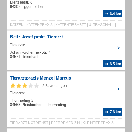
Mertseestr. 8
84307 Eggenfelden
6.4 km
KATZEN | KATZENPRAXIS | KATZENTIERARZT | ULTRASCHALL | RÖNTGEN | DENTALRÖNTGEN | ZAHNRÖNTGEN | ENDOSKOPIE | LABOR | ZAHN OP | KATZENZAHNHEILKUNDE
Beitz Josef prakt. Tierarzt
Tierärzte
Johann-Schermer-Str. 7
84571 Reischach
6.5 km
Tierarztpraxis Menzel Marcus
2 Bewertungen
Tierärzte
Thurmading 2
84568 Pleiskirchen - Thurmading
7.6 km
TIERARZT NOTDIENST | PFERDEMEDIZIN | KLEINTIERPRAXIS | KLEINTIERMEDIZIN | PFERDEPRAXIS | WOCHENENDBEREITSCHAFT