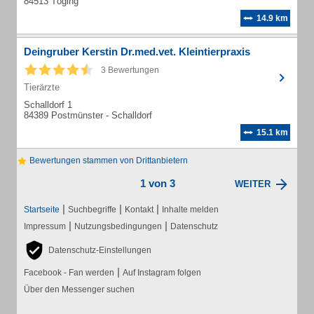
84513 Töging
14.9 km
Deingruber Kerstin Dr.med.vet. Kleintierpraxis
3 Bewertungen
Tierärzte
Schalldorf 1
84389 Postmünster - Schalldorf
15.1 km
Bewertungen stammen von Drittanbietern
1 von 3
WEITER
|
|
|
Startseite
Suchbegriffe
Kontakt
Inhalte melden
|
|
Impressum
Nutzungsbedingungen
Datenschutz
Datenschutz-Einstellungen
|
Facebook - Fan werden
Auf Instagram folgen
Über den Messenger suchen