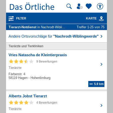
FILTER
KARTE
Tierarzt-Notdienst
in Nachrodt-Wiblingwerde
Treffer 1-25 von 75
Andere Ortsvorschläge für
"Nachrodt-Wiblingwerde"
Tierärzte und Tierkliniken
Vries Natascha de Kleintierpraxis
9 Bewertungen
Tierärzte
Färberstr. 4
58119 Hagen - Hohenlimburg
5.9 km
Alberts Jobst Tierarzt
4 Bewertungen
Tierärzte