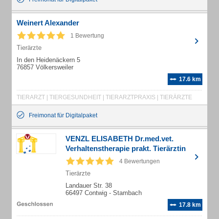
Weinert Alexander
1 Bewertung
Tierärzte
In den Heidenäckern 5
76857 Völkersweiler
17.6 km
TIERARZT | TIERGESUNDHEIT | TIERARZTPRAXIS | TIERÄRZTE
Freimonat für Digitalpaket
VENZL ELISABETH Dr.med.vet.
Verhaltenstherapie prakt. Tierärztin
4 Bewertungen
Tierärzte
Landauer Str. 38
66497 Contwig - Stambach
17.8 km