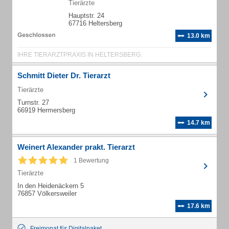
Tierärzte
Hauptstr. 24
67716 Heltersberg
13.0 km
IHRE TIERARZTPRAXIS IN HELTERSBERG.
Schmitt Dieter Dr. Tierarzt
Tierärzte
Turnstr. 27
66919 Hermersberg
14.7 km
Weinert Alexander prakt. Tierarzt
1 Bewertung
Tierärzte
In den Heidenäckern 5
76857 Völkersweiler
17.6 km
Freimonat für Digitalpaket