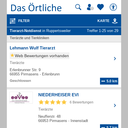
FILTER
KARTE
Tierarzt-Notdienst
in Ruppertsweiler
Treffer 1-25 von 29
Tierärzte und Tierkliniken
Lehmann Wulf Tierarzt
Web Bewertungen vorhanden
Tierärzte
Erlenbrunner Str. 9
66955 Pirmasens - Erlenbrunn
5.0 km
NIEDERHEISER EVI
6 Bewertungen
Tierärzte
Neufferstr. 48
66953 Pirmasens - Innenstadt
5.7 km