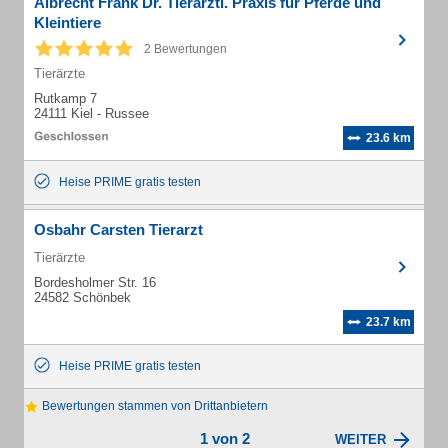
Albrecht Frank Dr. Tierärztl. Praxis für Pferde und
Kleintiere
2 Bewertungen
Tierärzte
Rutkamp 7
24111 Kiel - Russee
23.6 km
Heise PRIME gratis testen
Osbahr Carsten Tierarzt
Tierärzte
Bordesholmer Str. 16
24582 Schönbek
23.7 km
Heise PRIME gratis testen
Bewertungen stammen von Drittanbietern
1 von 2
WEITER