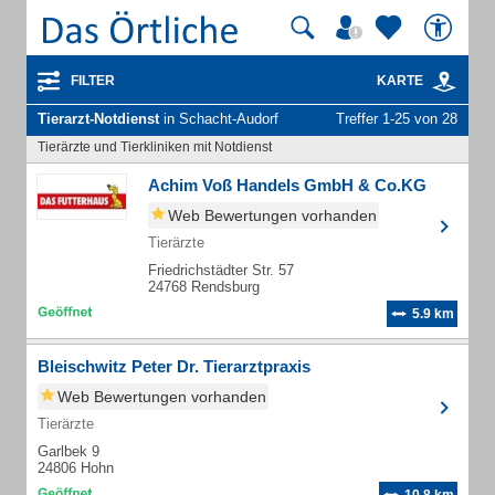
FILTER
KARTE
Tierarzt-Notdienst
in Schacht-Audorf
Treffer 1-25 von 28
Tierärzte und Tierkliniken mit Notdienst
Achim Voß Handels GmbH & Co.KG
Web Bewertungen vorhanden
Tierärzte
Friedrichstädter Str. 57
24768 Rendsburg
5.9 km
Bleischwitz Peter Dr. Tierarztpraxis
Web Bewertungen vorhanden
Tierärzte
Garlbek 9
24806 Hohn