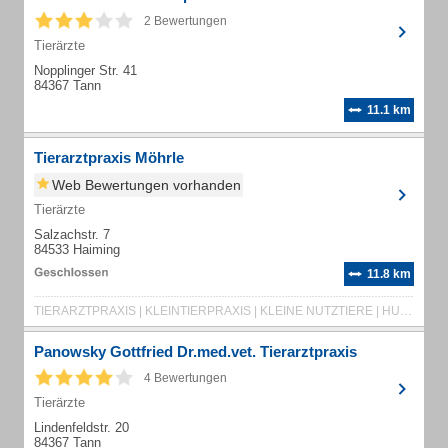
2 Bewertungen
Tierärzte
Nopplinger Str. 41
84367 Tann
11.1 km
Tierarztpraxis Möhrle
Web Bewertungen vorhanden
Tierärzte
Salzachstr. 7
84533 Haiming
11.8 km
TIERARZTPRAXIS | KLEINTIERPRAXIS | KLEINE NUTZTIERE | HUNDE | KATZEN | HEIMTIERE | SCHAFE | ZIEGEN | FORTPFLANZUNG | MÖHRLE
Panowsky Gottfried Dr.med.vet. Tierarztpraxis
4 Bewertungen
Tierärzte
Lindenfeldstr. 20
84367 Tann