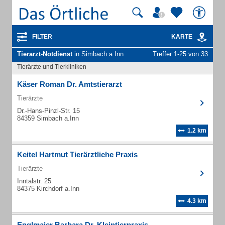
FILTER
KARTE
Tierarzt-Notdienst
in Simbach a.Inn
Treffer 1-25 von 33
Tierärzte und Tierkliniken
Käser Roman Dr. Amtstierarzt
Tierärzte
Dr.-Hans-Pinzl-Str. 15
84359 Simbach a.Inn
1.2 km
Keitel Hartmut Tierärztliche Praxis
Tierärzte
Inntalstr. 25
84375 Kirchdorf a.Inn
4.3 km
Englmaier Barbara Dr. Kleintierpraxis