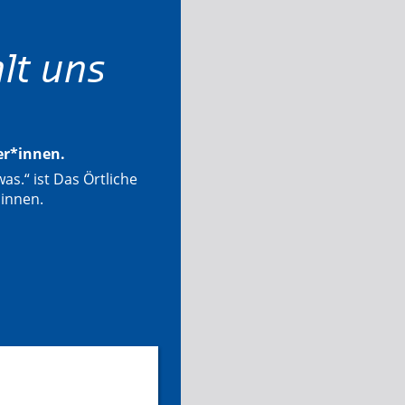
lt uns
ter*innen.
as.“ ist Das Örtliche
*innen.