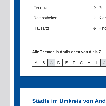
Feuerwehr
Poli
Notapotheken
Kra
Hausarzt
Kind
Alle Themen in Andisleben von A bis Z
A
B
C
D
E
F
G
H
I
J
Städte im Umkreis von And