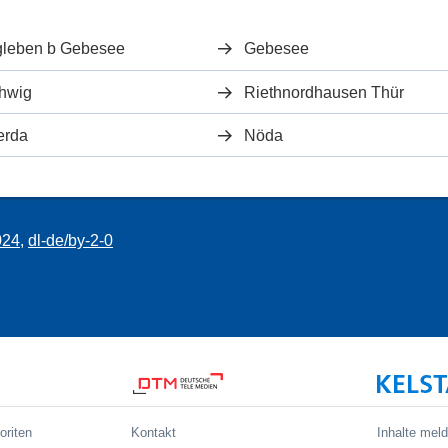
gleben b Gebesee
Gebesee
hwig
Riethnordhausen Thür
erda
Nöda
024
,
dl-de/by-2-0
oriten
Kontakt
Inhalte mel