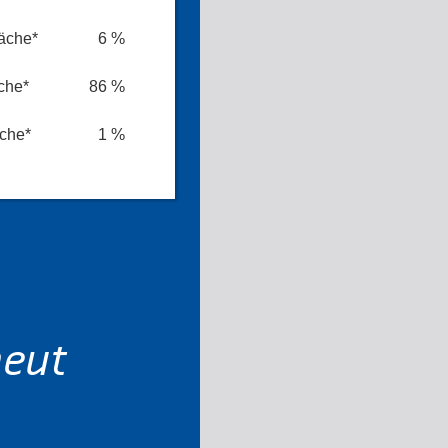
äche*
6 %
che*
86 %
äche*
1 %
neut