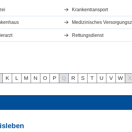
zei
Krankentransport
nkenhaus
erarzt
Rettungsdienst
K
L
M
N
O
P
Q
R
S
T
U
V
W
X
isleben