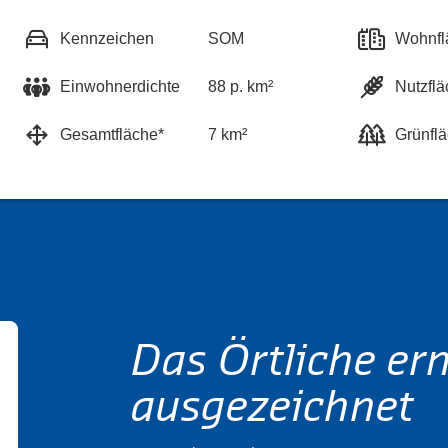
Kennzeichen
SOM
Wohnfl
Einwohnerdichte
88 p. km²
Nutzflä
Gesamtfläche*
7 km²
Grünfl
Das Örtliche er
ausgezeichnet