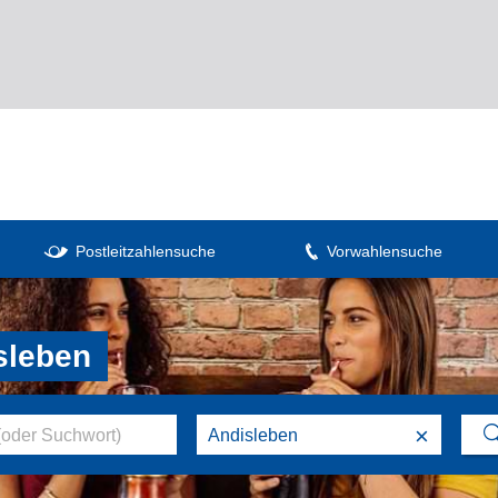
Postleitzahlensuche
Vorwahlensuche
sleben
×