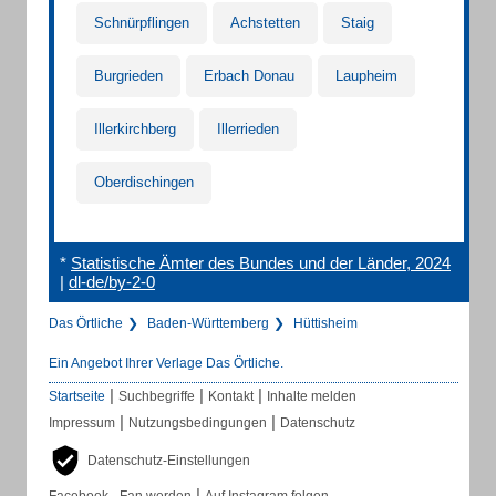
Schnürpflingen
Achstetten
Staig
Burgrieden
Erbach Donau
Laupheim
Illerkirchberg
Illerrieden
Oberdischingen
*
Statistische Ämter des Bundes und der Länder, 2024
|
dl-de/by-2-0
Das Örtliche
Baden-Württemberg
Hüttisheim
Ein Angebot Ihrer Verlage Das Örtliche.
|
|
|
Startseite
Suchbegriffe
Kontakt
Inhalte melden
|
|
Impressum
Nutzungsbedingungen
Datenschutz
Datenschutz-Einstellungen
|