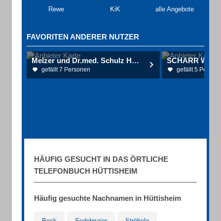
Rewe
KiK
alle Angebote
FAVORITEN ANDERER NUTZER
Melzer und Dr.med. Schulz Hals- Nasen- Ohrenärzte
gefällt 7 Personen
gefällt 5 Person
HÄUFIG GESUCHT IN DAS ÖRTLICHE
TELEFONBUCH HÜTTISHEIM
Häufig gesuchte Nachnamen in Hüttisheim
Beck
Sedelmaier
Ströbele