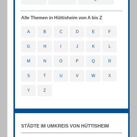
Alle Themen in Hüttisheim von A bis Z
A
B
C
D
E
F
G
H
I
J
K
L
M
N
O
P
Q
R
S
T
U
V
W
X
Y
Z
STÄDTE IM UMKREIS VON HÜTTISHEIM