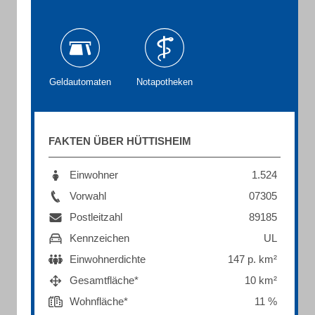
Geldautomaten
Notapotheken
FAKTEN ÜBER HÜTTISHEIM
Einwohner
1.524
Vorwahl
07305
Postleitzahl
89185
Kennzeichen
UL
Einwohnerdichte
147 p. km²
Gesamtfläche*
10 km²
Wohnfläche*
11 %