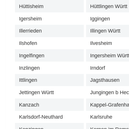
Hüttisheim
Hüttlingen Württ
Igersheim
Iggingen
Illerrieden
Illingen Württ
Ilshofen
Ilvesheim
Ingelfingen
Ingersheim Würt
Inzlingen
Irndorf
Ittlingen
Jagsthausen
Jettingen Württ
Jungingen b He
Kanzach
Kappel-Grafenh
Karlsdorf-Neuthard
Karlsruhe