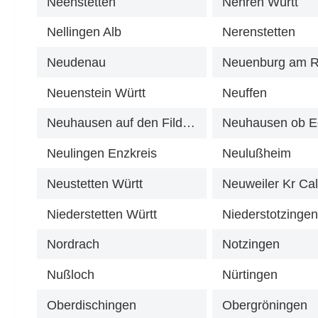
Neenstetten
Nehren Württ
Nellingen Alb
Nerenstetten
Neudenau
Neuenburg am R
Neuenstein Württ
Neuffen
Neuhausen auf den Fildern
Neuhausen ob E
Neulingen Enzkreis
Neulußheim
Neustetten Württ
Neuweiler Kr Ca
Niederstetten Württ
Niederstotzinge
Nordrach
Notzingen
Nußloch
Nürtingen
Oberdischingen
Obergröningen