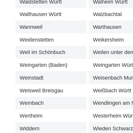
Waldstetten Württ
Walheim Württ
Wallhausen Württ
Walzbachtal
Wannweil
Warthausen
Weidenstetten
Weikersheim
Weil im Schönbuch
Weilen unter de
Weingarten (Baden)
Weingarten Würt
Weinstadt
Weisenbach Mur
Weisweil Breisgau
Weißbach Württ
Wembach
Wendlingen am 
Wertheim
Westerheim Wür
Widdern
Wieden Schwar