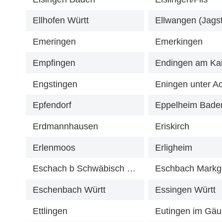
Ellhofen Württ
Ellwangen (Jagst
Emeringen
Emerkingen
Empfingen
Endingen am Kai
Engstingen
Eningen unter A
Epfendorf
Eppelheim Bade
Erdmannhausen
Eriskirch
Erlenmoos
Erligheim
Eschach b Schwäbisch Gmünd
Eschbach Markgr
Eschenbach Württ
Essingen Württ
Ettlingen
Eutingen im Gäu