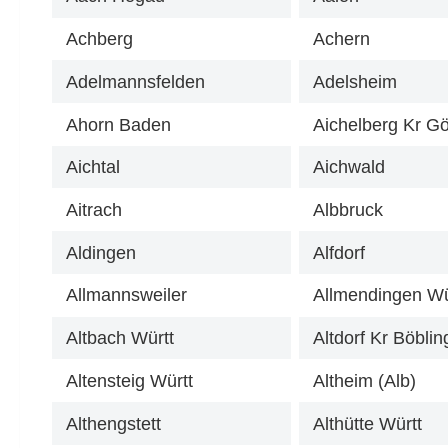
Achberg
Achern
Adelmannsfelden
Adelsheim
Ahorn Baden
Aichelberg Kr G
Aichtal
Aichwald
Aitrach
Albbruck
Aldingen
Alfdorf
Allmannsweiler
Allmendingen Wü
Altbach Württ
Altdorf Kr Böbli
Altensteig Württ
Altheim (Alb)
Althengstett
Althütte Württ