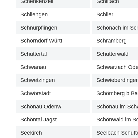
Schenkenzell
Schiltach
Schliengen
Schlier
Schnürpflingen
Schorndorf Württ
Schramberg
Schuttertal
Schutterwald
Schwanau
Schwarzach Od
Schwetzingen
Schwieberdinge
Schwörstadt
Schömberg b Ba
Schönau Odenw
Schönau im Sch
Schöntal Jagst
Seekirch
Seelbach Schutt