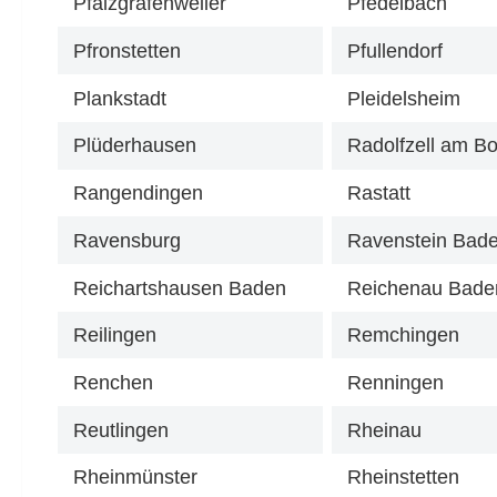
Pfalzgrafenweiler
Pfedelbach
Pfronstetten
Pfullendorf
Plankstadt
Pleidelsheim
Plüderhausen
Radolfzell am B
Rangendingen
Rastatt
Ravensburg
Ravenstein Bad
Reichartshausen Baden
Reichenau Bade
Reilingen
Remchingen
Renchen
Renningen
Reutlingen
Rheinau
Rheinmünster
Rheinstetten