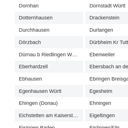
Dornhan
Dornstadt Württ
Dotternhausen
Drackenstein
Durchhausen
Durlangen
Dörzbach
Dürbheim Kr Tutt
Dürnau b Riedlingen Württ
Ebenweiler
Eberhardzell
Ebersbach an der
Ebhausen
Ebringen Breisg
Egenhausen Württ
Egesheim
Ehingen (Donau)
Ehningen
Eichstetten am Kaiserstuhl
Eigeltingen
Eisingen Baden
Eislingen/Fils