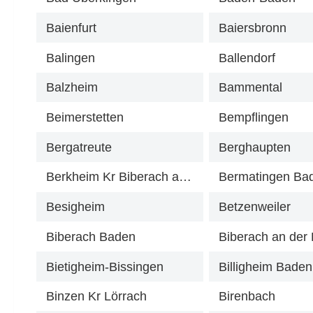
Baienfurt
Baiersbronn
Balingen
Ballendorf
Balzheim
Bammental
Beimerstetten
Bempflingen
Bergatreute
Berghaupten
Berkheim Kr Biberach an der Riß
Bermatingen Ba
Besigheim
Betzenweiler
Biberach Baden
Biberach an der 
Bietigheim-Bissingen
Billigheim Baden
Binzen Kr Lörrach
Birenbach