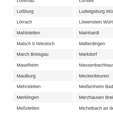
Loffenau
Lonsee
Loßburg
Ludwigsburg Wür
Lörrach
Löwenstein Würt
Mahlstetten
Mainhardt
Malsch b Wiesloch
Malterdingen
March Breisgau
Markdorf
Maselheim
Massenbachhau
Maulburg
Meckenbeuren
Mehrstetten
Meißenheim Ba
Merklingen
Merzhausen Bre
Meßstetten
Michelbach an de