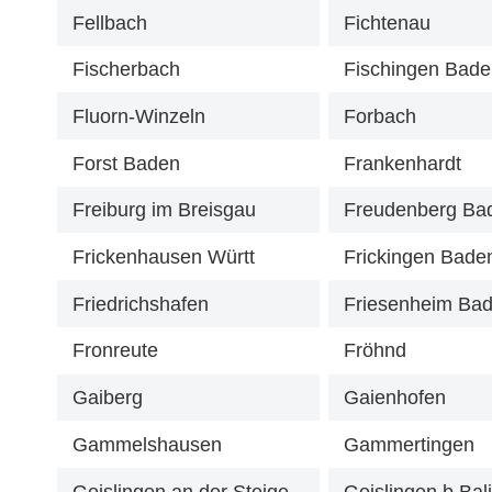
Fellbach
Fichtenau
Fischerbach
Fischingen Bad
Fluorn-Winzeln
Forbach
Forst Baden
Frankenhardt
Freiburg im Breisgau
Freudenberg Ba
Frickenhausen Württ
Frickingen Bade
Friedrichshafen
Friesenheim Ba
Fronreute
Fröhnd
Gaiberg
Gaienhofen
Gammelshausen
Gammertingen
Geislingen an der Steige
Geislingen b Bal