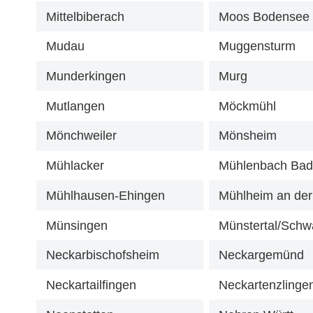
Mittelbiberach
Moos Bodensee
Mudau
Muggensturm
Munderkingen
Murg
Mutlangen
Möckmühl
Mönchweiler
Mönsheim
Mühlacker
Mühlenbach Ba
Mühlhausen-Ehingen
Mühlheim an de
Münsingen
Münstertal/Schw
Neckarbischofsheim
Neckargemünd
Neckartailfingen
Neckartenzlinge