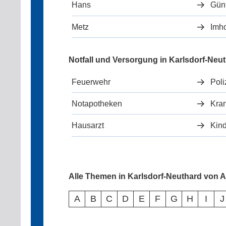
Hans
Gün
Metz
Imh
Notfall und Versorgung in Karlsdorf-Neu
Feuerwehr
Poli
Notapotheken
Kra
Hausarzt
Kind
Alle Themen in Karlsdorf-Neuthard von A
A
B
C
D
E
F
G
H
I
J