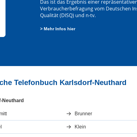
Das ist das Ergebnis einer repräsentative
Verbraucherbefragung vom Deutschen Insti
Qualität (DISQ) und n-tv.
> Mehr Infos hier
iche Telefonbuch Karlsdorf-Neuthard
f-Neuthard
itt
Brunner
el
Klein