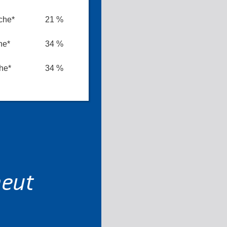
che*
21 %
he*
34 %
he*
34 %
neut