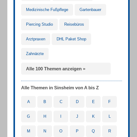
Medizinische Fußpflege
Gartenbauer
Piercing Studio
Reisebüros
Arztpraxen
DHL Paket Shop
Zahnärzte
Alle 100 Themen anzeigen »
Alle Themen in Sinsheim von A bis Z
A
B
C
D
E
F
G
H
I
J
K
L
M
N
O
P
Q
R