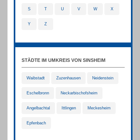
S
T
U
V
W
X
Y
Z
STÄDTE IM UMKREIS VON SINSHEIM
Waibstadt
Zuzenhausen
Neidenstein
Eschelbronn
Neckarbischofsheim
Angelbachtal
Ittlingen
Meckesheim
Epfenbach