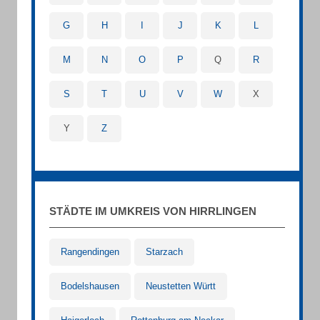
G
H
I
J
K
L
M
N
O
P
Q
R
S
T
U
V
W
X
Y
Z
STÄDTE IM UMKREIS VON HIRRLINGEN
Rangendingen
Starzach
Bodelshausen
Neustetten Württ