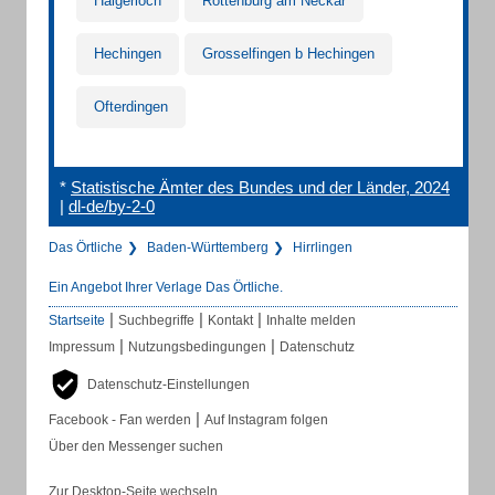
Haigerloch
Rottenburg am Neckar
Hechingen
Grosselfingen b Hechingen
Ofterdingen
*
Statistische Ämter des Bundes und der Länder, 2024
|
dl-de/by-2-0
Das Örtliche
Baden-Württemberg
Hirrlingen
Ein Angebot Ihrer Verlage Das Örtliche.
|
|
|
Startseite
Suchbegriffe
Kontakt
Inhalte melden
|
|
Impressum
Nutzungsbedingungen
Datenschutz
Datenschutz-Einstellungen
|
Facebook - Fan werden
Auf Instagram folgen
Über den Messenger suchen
Zur Desktop-Seite wechseln