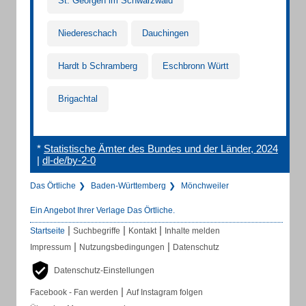
St. Georgen im Schwarzwald
Niedereschach
Dauchingen
Hardt b Schramberg
Eschbronn Württ
Brigachtal
*
Statistische Ämter des Bundes und der Länder, 2024
|
dl-de/by-2-0
Das Örtliche
Baden-Württemberg
Mönchweiler
Ein Angebot Ihrer Verlage Das Örtliche.
|
|
|
Startseite
Suchbegriffe
Kontakt
Inhalte melden
|
|
Impressum
Nutzungsbedingungen
Datenschutz
Datenschutz-Einstellungen
|
Facebook - Fan werden
Auf Instagram folgen