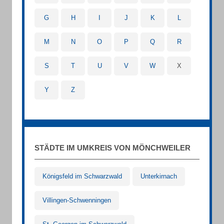
G
H
I
J
K
L
M
N
O
P
Q
R
S
T
U
V
W
X
Y
Z
STÄDTE IM UMKREIS VON MÖNCHWEILER
Königsfeld im Schwarzwald
Unterkirnach
Villingen-Schwenningen