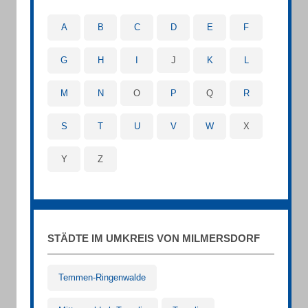
A
B
C
D
E
F
G
H
I
J
K
L
M
N
O
P
Q
R
S
T
U
V
W
X
Y
Z
STÄDTE IM UMKREIS VON MILMERSDORF
Temmen-Ringenwalde