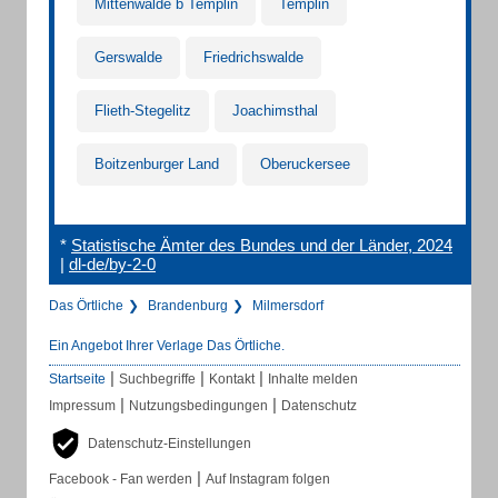
Mittenwalde b Templin
Templin
Gerswalde
Friedrichswalde
Flieth-Stegelitz
Joachimsthal
Boitzenburger Land
Oberuckersee
*
Statistische Ämter des Bundes und der Länder, 2024
|
dl-de/by-2-0
Das Örtliche
Brandenburg
Milmersdorf
Ein Angebot Ihrer Verlage Das Örtliche.
|
|
|
Startseite
Suchbegriffe
Kontakt
Inhalte melden
|
|
Impressum
Nutzungsbedingungen
Datenschutz
Datenschutz-Einstellungen
|
Facebook - Fan werden
Auf Instagram folgen