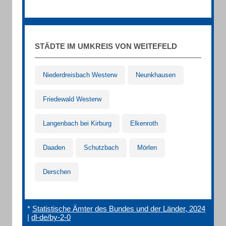
STÄDTE IM UMKREIS VON WEITEFELD
Niederdreisbach Westerw
Neunkhausen
Friedewald Westerw
Langenbach bei Kirburg
Elkenroth
Daaden
Schutzbach
Mörlen
Derschen
*
Statistische Ämter des Bundes und der Länder, 2024
|
dl-de/by-2-0